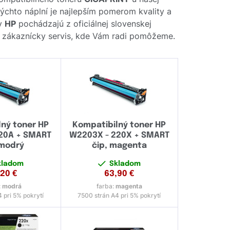
týchto náplní je najlepším pomerom kvality a
ov
HP
pochádzajú z oficiálnej slovenskej
áš zákaznícky servis, kde Vám radi pomôžeme.
ný toner HP
Kompatibilný toner HP
20A + SMART
W2203X - 220X + SMART
 modrý
čip, magenta
kladom
Skladom
,20
€
63,90
€
:
modrá
farba:
magenta
 pri 5% pokrytí
7500 strán A4 pri 5% pokrytí