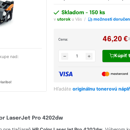
Skladom
- 150 ks
v
utorok
u Vás
možnosti doručen
46,20
€
3
Cena:
Kúpiť
kupe nad:
aribo!
Hľadáte
originálnu tonerovú nápl
lor LaserJet Pro 4202dw
 pre tlačiareň
HP Color LaserJet Pro 4202dw
. Výberom k