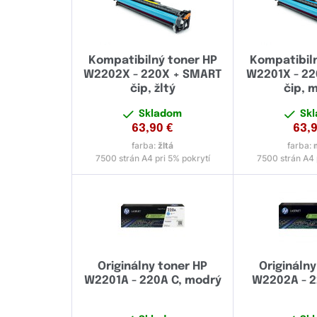
Kompatibilný toner HP
Kompatibil
W2202X - 220X + SMART
W2201X - 2
čip, žltý
čip, 
Skladom
Sk
63,90
€
63,
farba:
žltá
farba:
7500 strán A4 pri 5% pokrytí
7500 strán A4 
Originálny toner HP
Originálny
W2201A - 220A C, modrý
W2202A - 22