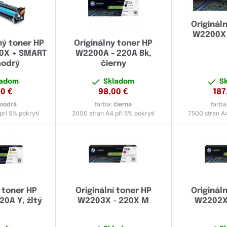
Originál
W2200X 
ný toner HP
Originálny toner HP
20X + SMART
W2200A - 220A Bk,
modrý
čierny
ladom
Skladom
S
90
€
98,00
€
187
modrá
farba:
čierna
farba
pri 5% pokrytí
2000 stran A4 při 5% pokrytí
7500 stran A4
 toner HP
Originální toner HP
Originál
0A Y, žltý
W2203X - 220X M
W2202X 