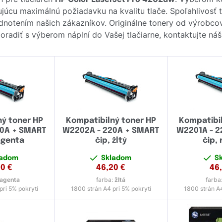
ujúcu maximálnú požiadavku na kvalitu tlače. Spoľahlivosť 
dnotením našich zákazníkov. Originálne tonery od výrobc
poradiť s výberom náplní do Vašej tlačiarne, kontaktujte n
ný toner HP
Kompatibilný toner HP
Kompatibil
20A + SMART
W2202A - 220A + SMART
W2201A - 2
agenta
čip, žltý
čip,
ladom
Skladom
S
20
€
46,20
€
46
agenta
farba:
žltá
farba
pri 5% pokrytí
1800 strán A4 pri 5% pokrytí
1800 strán A4