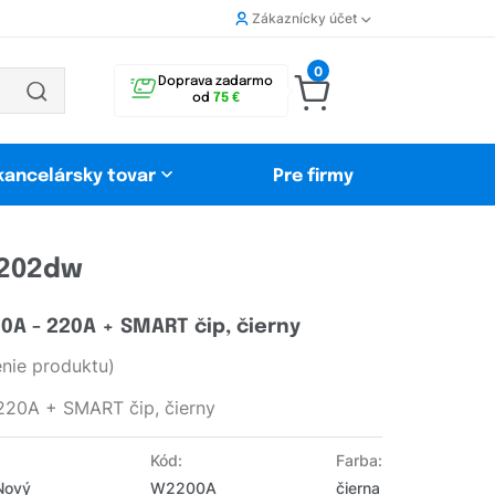
Zákaznícky účet
0
Doprava zadarmo
od
75 €
 kancelársky tovar
Pre firmy
4202dw
A - 220A + SMART čip, čierny
nie produktu)
220A + SMART čip, čierny
Kód:
Farba:
Nový
W2200A
čierna