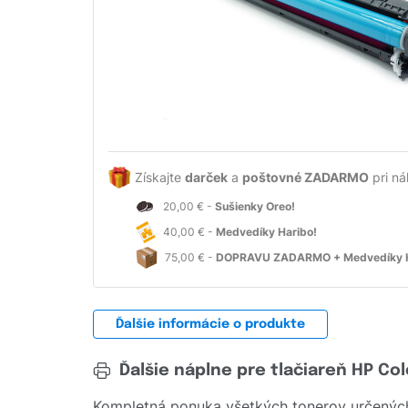
Získajte
darček
a
poštovné ZADARMO
pri ná
20,00 € -
Sušienky Oreo!
40,00 € -
Medvedíky Haribo!
75,00 € -
DOPRAVU ZADARMO + Medvedíky H
Ďalšie informácie o produkte
Ďalšie náplne pre tlačiareň HP Co
Kompletná ponuka všetkých tonerov určených