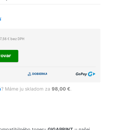
í
7,56 € bez DPH
tovar
ň
?
Máme ju skladom za
98,00 €
.
ompatibilného toneru
GIGAPRINT
u našej