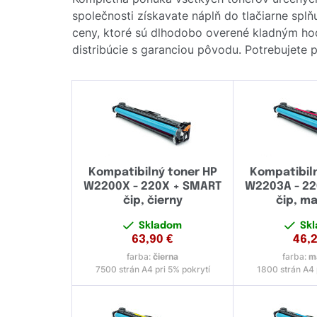
společnosti získavate náplň do tlačiarne splň
ceny, ktoré sú dlhodobo overené kladným ho
distribúcie s garanciou pôvodu. Potrebujete 
Kompatibilný toner HP
Kompatibil
W2200X - 220X + SMART
W2203A - 2
čip, čierny
čip, m
Skladom
Sk
63,90
€
46,
farba:
čierna
farba:
m
7500 strán A4 pri 5% pokrytí
1800 strán A4 