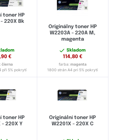
ní toner HP
- 220X Bk
Originálny toner HP
W2203A - 220A M,
magenta
kladom
Skladom
,90
€
114,80
€
:
čierna
farba:
magenta
 při 5% pokrytí
1800 strán A4 pri 5% pokrytí
ní toner HP
Originální toner HP
- 220X Y
W2201X - 220X C