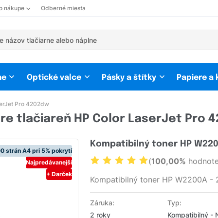
 o nákupe
Odberné miesta
ne
Optické valce
Pásky a štítky
Papiere a
erJet Pro 4202dw
re tlačiareň HP Color LaserJet Pro 
Kompatibilný toner HP W2200
0 strán A4 pri 5% pokrytí
(
100,00%
hodnote
Najpredávanejší
+ Darček
Kompatibilný toner HP W2200A - 
Záruka:
Typ:
2 roky
Kompatibilný - 