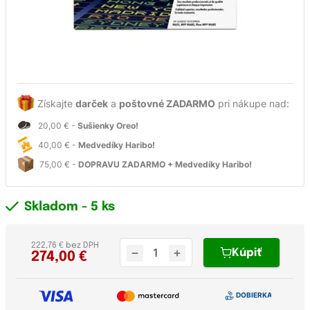
Získajte
darček
a
poštovné ZADARMO
pri nákupe nad:
20,00 € -
Sušienky Oreo!
40,00 € -
Medvedíky Haribo!
75,00 € -
DOPRAVU ZADARMO + Medvedíky Haribo!
Skladom
- 5 ks
222,76 € bez DPH
Kúpiť
274,00
€