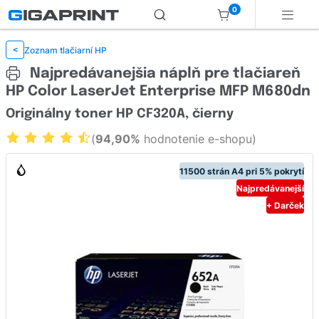
0
Zoznam tlačiarní HP
<
Najpredávanejšia náplň pre tlačiareň
HP Color LaserJet Enterprise MFP M680dn
Originálny toner HP CF320A, čierny
(
94,90%
hodnotenie e-shopu)
11500 strán A4 pri 5% pokrytí
Najpredávanejší
+ Darček