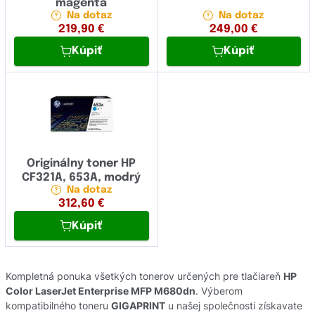
magenta
Na dotaz
Na dotaz
219,90
€
249,00
€
Kúpiť
Kúpiť
Originálny toner HP
CF321A, 653A, modrý
Na dotaz
312,60
€
Kúpiť
Kompletná ponuka všetkých tonerov určených pre tlačiareň
HP
Color LaserJet Enterprise MFP M680dn
. Výberom
kompatibilného toneru
GIGAPRINT
u našej společnosti získavate