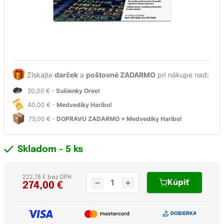
Získajte
darček
a
poštovné ZADARMO
pri nákupe nad:
20,00 € -
Sušienky Oreo!
40,00 € -
Medvedíky Haribo!
75,00 € -
DOPRAVU ZADARMO + Medvedíky Haribo!
Skladom
- 5 ks
222,76 € bez DPH
Kúpiť
274,00
€