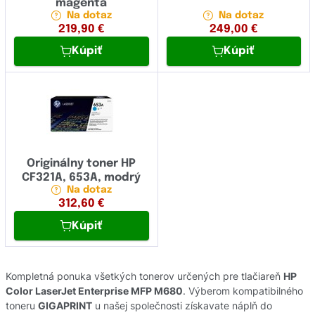
magenta
Na dotaz
Na dotaz
219,90
€
249,00
€
Kúpiť
Kúpiť
Originálny toner HP
CF321A, 653A, modrý
Na dotaz
312,60
€
Kúpiť
Kompletná ponuka všetkých tonerov určených pre tlačiareň
HP
Color LaserJet Enterprise MFP M680
. Výberom kompatibilného
toneru
GIGAPRINT
u našej společnosti získavate náplň do