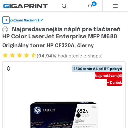
0
Zoznam tlačiarní HP
<
Najpredávanejšia náplň pre tlačiareň
HP Color LaserJet Enterprise MFP M680
Originálny toner HP CF320A, čierny
(
94,94%
hodnotenie e-shopu)
11500 strán A4 pri 5% pokrytí
Najpredávanejší
+ Darček