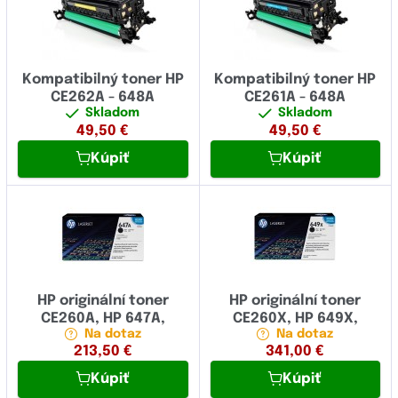
Kompatibilný toner HP
Kompatibilný toner HP
CE262A - 648A
CE261A - 648A
Skladom
Skladom
49,50
€
49,50
€
Kúpiť
Kúpiť
HP originální toner
HP originální toner
CE260A, HP 647A,
CE260X, HP 649X,
Na dotaz
Na dotaz
213,50
€
341,00
€
Kúpiť
Kúpiť