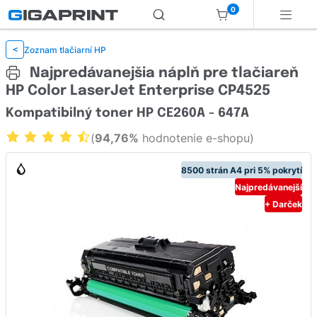
0
Zoznam tlačiarní HP
<
Najpredávanejšia náplň pre tlačiareň
HP Color LaserJet Enterprise CP4525
Kompatibilný toner HP CE260A - 647A
(
94,76%
hodnotenie e-shopu)
8500 strán A4 pri 5% pokrytí
Najpredávanejší
+ Darček