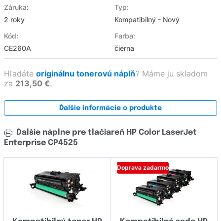
Záruka:
Typ:
2 roky
Kompatibilný - Nový
Kód:
Farba:
CE260A
čierna
Hľadáte
originálnu tonerovú náplň
?
Máme ju skladom
za
213,50 €
.
Ďalšie informácie o produkte
Ďalšie náplne pre tlačiareň HP Color LaserJet
Enterprise CP4525
Doprava zadarmo