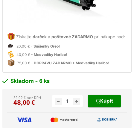
Získajte
darček
a
poštovné ZADARMO
pri nákupe nad:
20,00 € -
Sušienky Oreo!
40,00 € -
Medvedíky Haribo!
75,00 € -
DOPRAVU ZADARMO + Medvedíky Haribo!
Skladom
- 6 ks
39,02 € bez DPH
Kúpiť
48,00
€