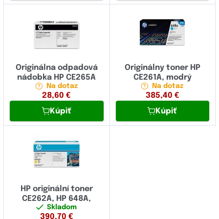
Originálna odpadová
Originálny toner HP
nádobka HP CE265A
CE261A, modrý
Na dotaz
Na dotaz
28,60
€
385,40
€
Kúpiť
Kúpiť
HP originální toner
CE262A, HP 648A,
Skladom
390,70
€