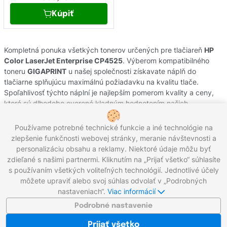
Kúpiť
Kompletná ponuka všetkých tonerov určených pre tlačiareň
HP
Color LaserJet Enterprise CP4525
. Výberom kompatibilného
toneru
GIGAPRINT
u našej společnosti získavate náplň do
tlačiarne splňujúcu maximálnú požiadavku na kvalitu tlače.
Spoľahlivosť týchto náplní je najlepším pomerom kvality a ceny,
ktoré sú dlhodobo overené kladným hodnotením našich
zákazníkov. Originálne tonery od výrobcov
HP
pochádzajú z
oficiálnej slovenskej distribúcie s garanciou pôvodu. Potrebujete
Používame potrebné technické funkcie a iné technológie na
poradiť s výberom náplní do Vašej tlačiarne, kontaktujte náš
zlepšenie funkčnosti webovej stránky, meranie návštevnosti a
zákaznícky servis, kde Vám radi pomôžeme.
personalizáciu obsahu a reklamy. Niektoré údaje môžu byť
zdieľané s našimi partnermi. Kliknutím na „Prijať všetko“ súhlasíte
s používaním všetkých voliteľných technológií. Jednotlivé účely
môžete upraviť alebo svoj súhlas odvolať v „Podrobných
Zavolajte nám:
0221 000 012
Pracovné dni 8:00 - 16:30
nastaveniach“.
Viac informácií
Napíšte nám:
info@gigaprint.sk
©2026 gigaprint.sk
Podrobné nastavenie
Zobraziť klasickú verziu
Prijať všetko