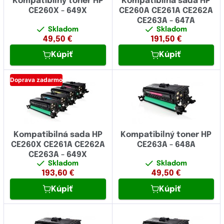
Kompatibilný toner HP
Kompatibilná sada HP
CE260X - 649X
CE260A CE261A CE262A
CE263A - 647A
Skladom
Skladom
49,50
€
191,50
€
Kúpiť
Kúpiť
Doprava zadarmo
Kompatibilná sada HP
Kompatibilný toner HP
CE260X CE261A CE262A
CE263A - 648A
CE263A - 649X
Skladom
Skladom
193,60
€
49,50
€
Kúpiť
Kúpiť