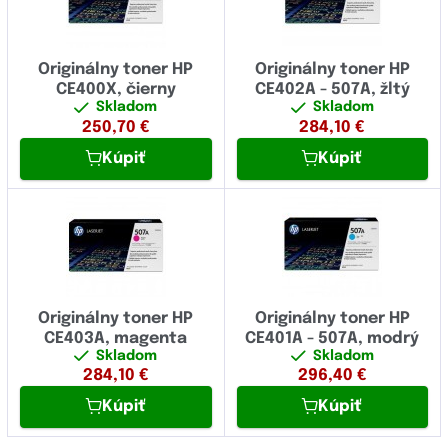
Originálny toner HP
Originálny toner HP
CE400X, čierny
CE402A - 507A, žltý
Skladom
Skladom
250,70
€
284,10
€
Kúpiť
Kúpiť
Originálny toner HP
Originálny toner HP
CE403A, magenta
CE401A - 507A, modrý
Skladom
Skladom
284,10
€
296,40
€
Kúpiť
Kúpiť