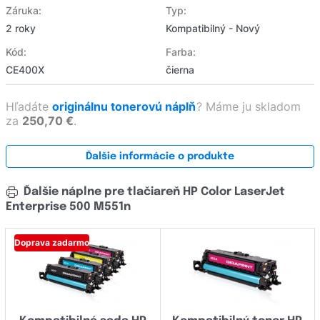
Záruka:
Typ:
2 roky
Kompatibilný - Nový
Kód:
Farba:
CE400X
čierna
Hľadáte
originálnu tonerovú náplň
?
Máme ju skladom
za
250,70 €
.
Ďalšie informácie o produkte
Ďalšie náplne pre tlačiareň HP Color LaserJet
Enterprise 500 M551n
Doprava zadarmo