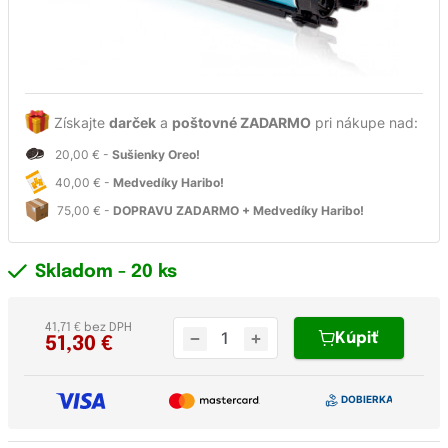
Získajte
darček
a
poštovné ZADARMO
pri nákupe nad:
20,00 € -
Sušienky Oreo!
40,00 € -
Medvedíky Haribo!
75,00 € -
DOPRAVU ZADARMO + Medvedíky Haribo!
Skladom
- 20 ks
41,71 € bez DPH
Kúpiť
51,30
€