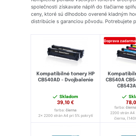
společnosti získavate náplň do tlačiarne splň
ceny, ktoré sú dlhodobo overené kladným ho
distribúcie s garanciou pôvodu. Potrebujete 
Doprava zadarmo
Kompatibilné tonery HP
Kompatibil
CB540AD - Dvojbalenie
CB540A CB5
CB543A
Skladom
Sk
39,10
€
78,
farba:
čiern
farba:
čierna
2200 strán A4 
2x 2200 strán A4 pri 5% pokrytí
čierna, (140