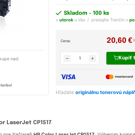
Skladom
- 100 ks
v
utorok
u Vás
predajňa Trenčín v
po
20,60
€
1
Cena:
Kúpiť
kupe nad:
aribo!
Hľadáte
originálnu tonerovú nápl
lor LaserJet CP1517
 pre tlačiareň
HP Color LaserJet CP1517
. Výberom kompat