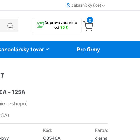
Zákaznícky účet
0
Doprava zadarmo
od
75 €
 kancelársky tovar
Pre firmy
17
0A - 125A
ie e-shopu)
25A)
Kód:
Farba:
 Nový
CB540A
čierna