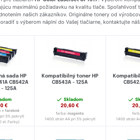
ujúcu maximálnú požiadavku na kvalitu tlače. Spoľahlivosť 
dnotením našich zákazníkov. Originálne tonery od výrobc
poradiť s výberom náplní do Vašej tlačiarne, kontaktujte n
ná sada HP
Kompatibilný toner HP
Kompatibil
41A CB542A
CB543A - 125A
CB542A
 - 125A
ladom
Skladom
S
00
€
20,60
€
20
a + farebné
farba:
magenta
farb
pri 5% pokrytí
1400 strán A4 pri 5% pokrytí
1400 strán A4
0 st. Farby)