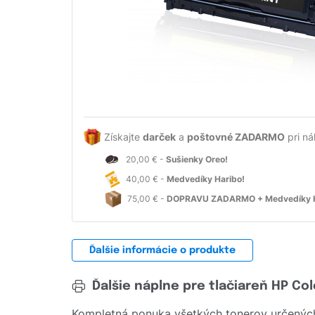
Získajte
darček
a
poštovné ZADARMO
pri ná
20,00 € -
Sušienky Oreo!
40,00 € -
Medvedíky Haribo!
75,00 € -
DOPRAVU ZADARMO + Medvedíky H
Ďalšie informácie o produkte
Ďalšie náplne pre tlačiareň HP Co
Kompletná ponuka všetkých tonerov určených