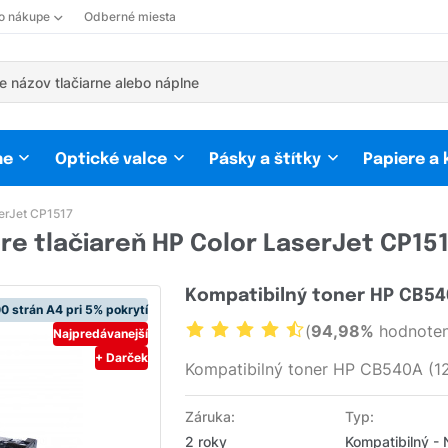
 o nákupe
Odberné miesta
ne
Optické valce
Pásky a štítky
Papiere a
erJet CP1517
re tlačiareň HP Color LaserJet CP15
Kompatibilný toner HP CB54
0 strán A4 pri 5% pokrytí
(
94,98%
hodnoten
Najpredávanejší
+ Darček
Kompatibilný toner HP CB540A (1
Záruka:
Typ:
2 roky
Kompatibilný -