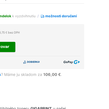
ndelok
k vyzdvihnutiu
možnosti doručení
6,75 € bez DPH
tovar
ň
?
Máme ju skladom za
106,00 €
.
ibilného toneru
GIGAPRINT
u našej