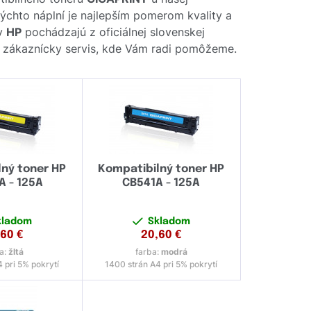
týchto náplní je najlepším pomerom kvality a
ov
HP
pochádzajú z oficiálnej slovenskej
áš zákaznícky servis, kde Vám radi pomôžeme.
ný toner HP
Kompatibilný toner HP
 - 125A
CB541A - 125A
kladom
Skladom
,60
€
20,60
€
a:
žltá
farba:
modrá
 pri 5% pokrytí
1400 strán A4 pri 5% pokrytí