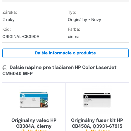
Záruka:
Typ:
2 roky
Originálny - Nový
Kód:
Farba:
ORIGINAL-CB390A
čierna
Ďalšie informácie o produkte
Ďalšie náplne pre tlačiareň HP Color LaserJet
CM6040 MFP
Originálny valec HP
Originálny fuser kit HP
CB384A, čierny
CB458A, Q3931-67915