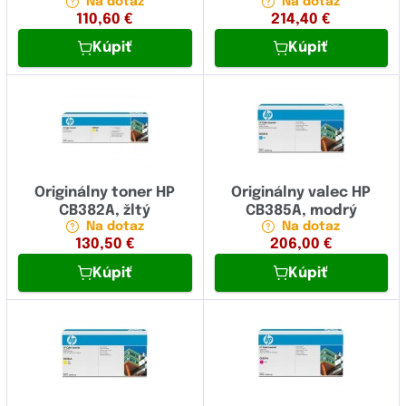
Na dotaz
Na dotaz
110,60
€
214,40
€
Kúpiť
Kúpiť
Originálny toner HP
Originálny valec HP
CB382A, žltý
CB385A, modrý
Na dotaz
Na dotaz
130,50
€
206,00
€
Kúpiť
Kúpiť