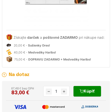
Získajte
darček
a
poštovné ZADARMO
pri nákupe nad:
20,00 € -
Sušienky Oreo!
40,00 € -
Medvedíky Haribo!
75,00 € -
DOPRAVU ZADARMO + Medvedíky Haribo!
Na dotaz
67,48 € bez DPH
Kúpiť
83,00
€