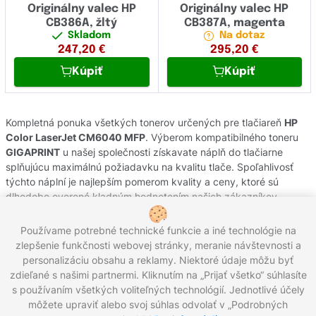
Originálny valec HP
Originálny valec HP
CB386A, žltý
CB387A, magenta
Skladom
Na dotaz
247,20
€
295,20
€
Kúpiť
Kúpiť
Kompletná ponuka všetkých tonerov určených pre tlačiareň
HP
Color LaserJet CM6040 MFP
. Výberom kompatibilného toneru
GIGAPRINT
u našej společnosti získavate náplň do tlačiarne
splňujúcu maximálnú požiadavku na kvalitu tlače. Spoľahlivosť
týchto náplní je najlepším pomerom kvality a ceny, ktoré sú
dlhodobo overené kladným hodnotením našich zákazníkov.
Originálne tonery od výrobcov
HP
pochádzajú z oficiálnej
slovenskej distribúcie s garanciou pôvodu. Potrebujete poradiť s
Používame potrebné technické funkcie a iné technológie na
výberom náplní do Vašej tlačiarne, kontaktujte náš zákaznícky
zlepšenie funkčnosti webovej stránky, meranie návštevnosti a
servis, kde Vám radi pomôžeme.
personalizáciu obsahu a reklamy. Niektoré údaje môžu byť
zdieľané s našimi partnermi. Kliknutím na „Prijať všetko“ súhlasíte
s používaním všetkých voliteľných technológií. Jednotlivé účely
môžete upraviť alebo svoj súhlas odvolať v „Podrobných
Zavolajte nám:
0221 000 012
Pracovné dni 8:00 - 16:30