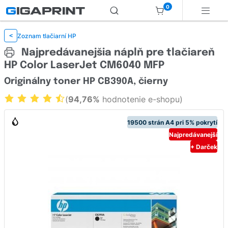
0
Zoznam tlačiarní HP
<
Najpredávanejšia náplň pre tlačiareň
HP Color LaserJet CM6040 MFP
Originálny toner HP CB390A, čierny
(
94,76%
hodnotenie e-shopu)
19500 strán A4 pri 5% pokrytí
Najpredávanejší
+ Darček