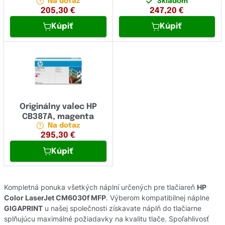
Na dotaz
Skladom
205,30
€
247,20
€
Kúpiť
Kúpiť
Originálny valec HP
CB387A, magenta
Na dotaz
295,30
€
Kúpiť
Kompletná ponuka všetkých náplní určených pre tlačiareň
HP
Color LaserJet CM6030f MFP
. Výberom kompatibilnej náplne
GIGAPRINT
u našej společnosti získavate náplň do tlačiarne
splňujúcu maximálné požiadavky na kvalitu tlače. Spoľahlivosť