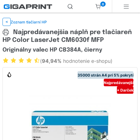
0
Zoznam tlačiarní HP
<
Najpredávanejšia náplň pre tlačiareň
HP Color LaserJet CM6030f MFP
Originálny valec HP CB384A, čierny
(
94,94%
hodnotenie e-shopu)
35000 strán A4 pri 5% pokrytí
Najpredávanejší
+ Darček