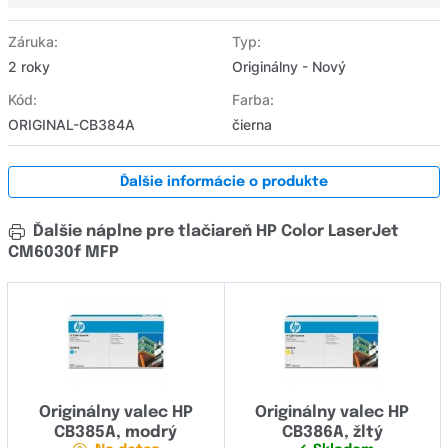
Záruka:
Typ:
2 roky
Originálny - Nový
Kód:
Farba:
ORIGINAL-CB384A
čierna
Ďalšie informácie o produkte
Ďalšie náplne pre tlačiareň HP Color LaserJet
CM6030f MFP
Originálny valec HP
Originálny valec HP
CB385A, modrý
CB386A, žltý