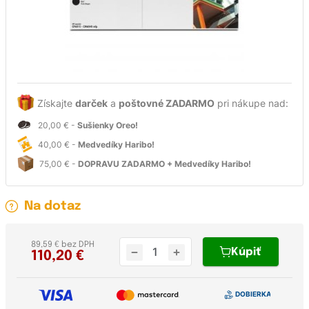
Získajte
darček
a
poštovné ZADARMO
pri nákupe nad:
20,00 € -
Sušienky Oreo!
40,00 € -
Medvedíky Haribo!
75,00 € -
DOPRAVU ZADARMO + Medvedíky Haribo!
Na dotaz
89,59 € bez DPH
Kúpiť
110,20
€