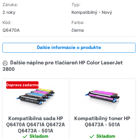
Záruka:
Typ:
2 roky
Kompatibilný - Nový
Kód:
Farba:
Q6470A
čierna
Ďalšie informácie o produkte
Ďalšie náplne pre tlačiareň HP Color LaserJet
3800
Doprava zadarmo
Kompatibilná sada HP
Kompatibilný toner HP
Q6470A Q6471A Q6472A
Q6473A - 501A
Q6473A - 501A
Skladom
Skladom