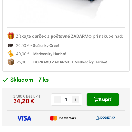
Získajte
darček
a
poštovné ZADARMO
pri nákupe nad:
20,00 € -
Sušienky Oreo!
40,00 € -
Medvedíky Haribo!
75,00 € -
DOPRAVU ZADARMO + Medvedíky Haribo!
Skladom
- 7 ks
27,80 € bez DPH
Kúpiť
34,20
€