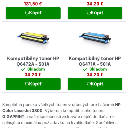
131,50
€
34,20
€
Kúpiť
Kúpiť
Kompatibilný toner HP
Kompatibilný toner HP
Q6472A - 501A
Q6471A - 501A
Skladom
Skladom
34,20
€
34,20
€
Kúpiť
Kúpiť
Kompletná ponuka všetkých tonerov určených pre tlačiareň
HP
Color LaserJet 3800
. Výberom kompatibilného toneru
GIGAPRINT
u našej společnosti získavate náplň do tlačiarne
splňujúcu maximálnú požiadavku na kvalitu tlače. Spoľahlivosť