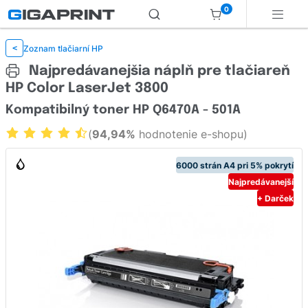
0
Zoznam tlačiarní HP
<
Najpredávanejšia náplň pre tlačiareň
HP Color LaserJet 3800
Kompatibilný toner HP Q6470A - 501A
(
94,94%
hodnotenie e-shopu)
6000 strán A4 pri 5% pokrytí
Najpredávanejší
+ Darček