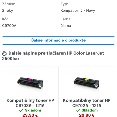
Záruka:
Typ:
2 roky
Kompatibilný - Nový
Kód:
Farba:
C9700A
čierna
Ďalšie informácie o produkte
Ďalšie náplne pre tlačiareň HP Color LaserJet
2500lse
Kompatibilný toner HP
Kompatibilný toner HP
C9703A - 121A
C9702A - 121A
Skladom
Skladom
29,90
€
29,90
€