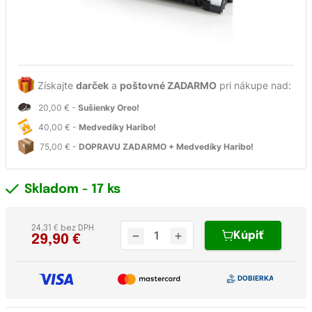
Získajte
darček
a
poštovné ZADARMO
pri nákupe nad:
20,00 € -
Sušienky Oreo!
40,00 € -
Medvedíky Haribo!
75,00 € -
DOPRAVU ZADARMO + Medvedíky Haribo!
Skladom
- 17 ks
24,31 € bez DPH
Kúpiť
29,90
€