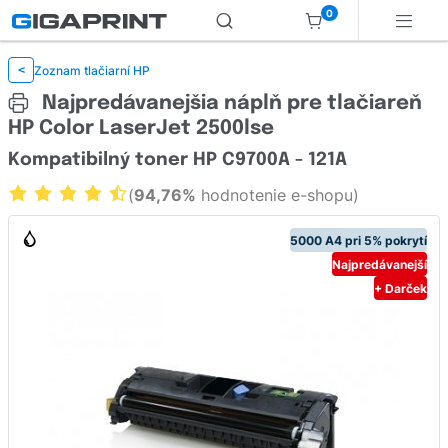
0
Zoznam tlačiarní HP
<
Najpredávanejšia náplň pre tlačiareň
HP Color LaserJet 2500lse
Kompatibilný toner HP C9700A - 121A
(
94,76%
hodnotenie e-shopu)
5000 A4 pri 5% pokrytí
Najpredávanejší
+ Darček