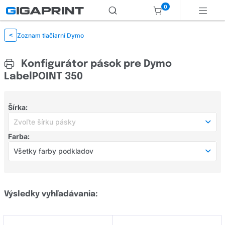
0
Zoznam tlačiarní Dymo
<
Konfigurátor pások pre Dymo
LabelPOINT 350
Šírka:
Zvoľte šírku pásky
Farba:
Zvoľte šírku pásky
Všetky farby podkladov
šírka 6 mm
(15)
Všetky farby podkladov
šírka 9 mm
(25)
farebná
(0)
Výsledky vyhľadávania:
šírka 12 mm
(29)
biela
(31)
šírka 16 mm
(0)