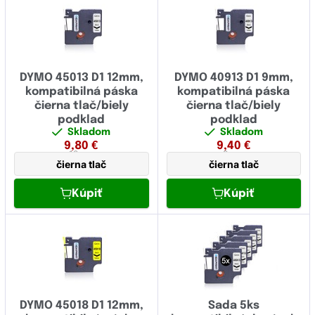
čierna
(9)
šírka 18 mm
(0)
červená
(10)
šírka 24 mm
(17)
fialová
(0)
šírka 36 mm
(0)
DYMO 45013 D1 12mm,
DYMO 40913 D1 9mm,
modrá
(8)
kompatibilná páska
kompatibilná páska
šírka 38 mm
(0)
čierna tlač/biely
čierna tlač/biely
strieborná
(5)
podklad
podklad
Skladom
Skladom
šedá
(0)
9,80
€
9,40
€
12 mm
9 mm
čierna tlač
čierna tlač
zelená
(9)
žltá
(17)
Kúpiť
Kúpiť
signálna oranžová
(0)
signálna žltá
(0)
transparentná
(22)
ružová
(0)
DYMO 45018 D1 12mm,
Sada 5ks