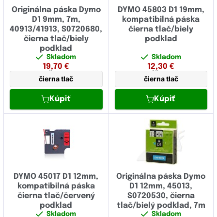
Originálna páska Dymo
DYMO 45803 D1 19mm,
D1 9mm, 7m,
kompatibilná páska
40913/41913, S0720680,
čierna tlač/biely
čierna tlač/biely
podklad
podklad
Skladom
Skladom
19,70
€
12,30
€
9 mm
19 mm
čierna tlač
čierna tlač
Kúpiť
Kúpiť
DYMO 45017 D1 12mm,
Originálna páska Dymo
kompatibilná páska
D1 12mm, 45013,
čierna tlač/červený
S0720530, čierna
podklad
tlač/bielý podklad, 7m
Skladom
Skladom