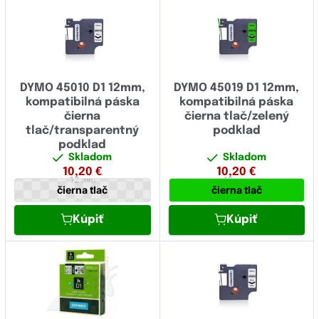
DYMO 45010 D1 12mm,
DYMO 45019 D1 12mm,
kompatibilná páska
kompatibilná páska
čierna
čierna tlač/zelený
tlač/transparentný
podklad
podklad
Skladom
Skladom
10,20
€
10,20
€
12 mm
12 mm
čierna tlač
čierna tlač
Kúpiť
Kúpiť