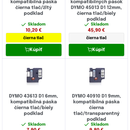
kompatibilná páska
kompatibilných pások
oranžová
(2)
čierna tlač/žltý
DYMO 45013 D1 12mm,
podklad
čierna tlač/biely
zlatá
(3)
podklad
Skladom
Skladom
čistiace
(0)
10,20
€
45,90
€
12 mm
12 mm
biela
(3)
čierna tlač
čierna tlač
modrá
(0)
Kúpiť
Kúpiť
červená
(0)
zlatá
(2)
vínovo červená
(0)
strieborná
(0)
DYMO 43613 D1 6mm,
DYMO 40910 D1 9mm,
kompatibilná páska
kompatibilná páska
fialovomodrá
(0)
čierna tlač/biely
čierna
podklad
tlač/transparentný
podklad
Skladom
Skladom