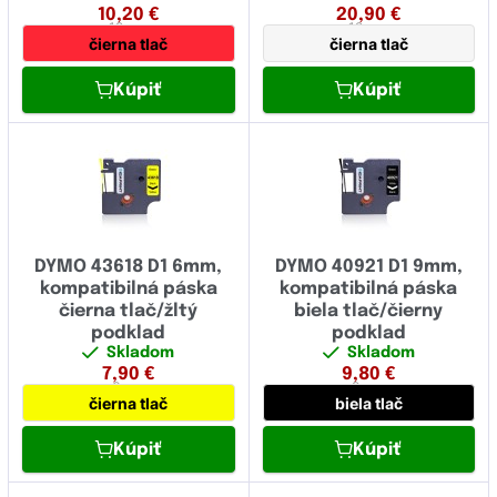
10,20
€
20,90
€
12 mm
12 mm
čierna tlač
čierna tlač
Kúpiť
Kúpiť
DYMO 43618 D1 6mm,
DYMO 40921 D1 9mm,
kompatibilná páska
kompatibilná páska
čierna tlač/žltý
biela tlač/čierny
podklad
podklad
Skladom
Skladom
7,90
€
9,80
€
6 mm
9 mm
čierna tlač
biela tlač
Kúpiť
Kúpiť