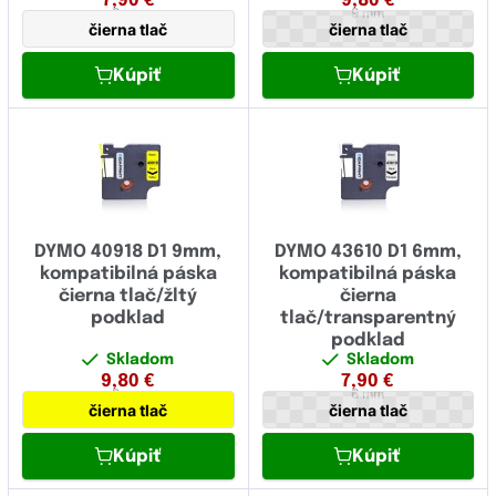
7,90
€
9,80
€
6 mm
9 mm
čierna tlač
čierna tlač
Kúpiť
Kúpiť
DYMO 40918 D1 9mm,
DYMO 43610 D1 6mm,
kompatibilná páska
kompatibilná páska
čierna tlač/žltý
čierna
podklad
tlač/transparentný
podklad
Skladom
Skladom
9,80
€
7,90
€
9 mm
6 mm
čierna tlač
čierna tlač
Kúpiť
Kúpiť