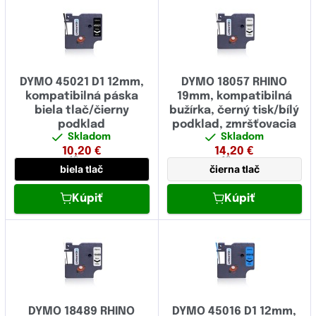
DYMO 45021 D1 12mm,
DYMO 18057 RHINO
kompatibilná páska
19mm, kompatibilná
biela tlač/čierny
bužírka, černý tisk/bílý
podklad
podklad, zmršťovacia
Skladom
Skladom
10,20
€
14,20
€
12 mm
19 mm
biela tlač
čierna tlač
Kúpiť
Kúpiť
DYMO 18489 RHINO
DYMO 45016 D1 12mm,