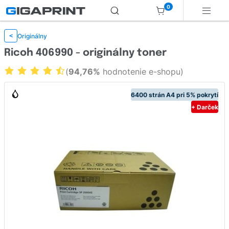
0
Originálny
<
Ricoh 406990 - originálny toner
(
94,76%
hodnotenie e-shopu)
6400 strán A4 pri 5% pokrytí
+ Darček