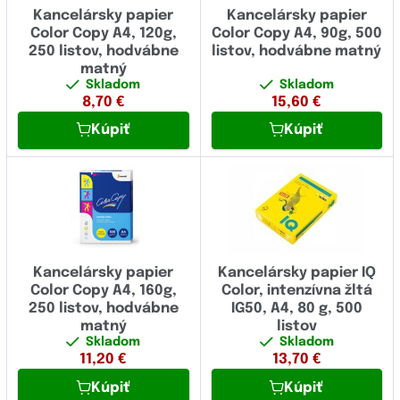
Kancelársky papier
Kancelársky papier
Color Copy A4, 120g,
Color Copy A4, 90g, 500
250 listov, hodvábne
listov, hodvábne matný
matný
Skladom
Skladom
8,70
€
15,60
€
Kúpiť
Kúpiť
Kancelársky papier
Kancelársky papier IQ
Color Copy A4, 160g,
Color, intenzívna žltá
250 listov, hodvábne
IG50, A4, 80 g, 500
matný
listov
Skladom
Skladom
11,20
€
13,70
€
Kúpiť
Kúpiť