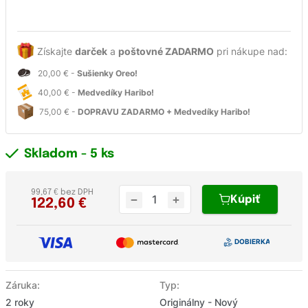
Získajte
darček
a
poštovné ZADARMO
pri nákupe nad:
20,00 € -
Sušienky Oreo!
40,00 € -
Medvedíky Haribo!
75,00 € -
DOPRAVU ZADARMO + Medvedíky Haribo!
Skladom
- 5 ks
99,67 € bez DPH
Kúpiť
122,60
€
Záruka:
Typ:
2 roky
Originálny - Nový