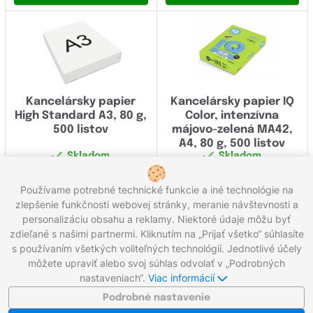
Kancelársky papier
Kancelársky papier IQ
High Standard A3, 80 g,
Color, intenzívna
500 listov
májovo-zelená MA42,
A4, 80 g, 500 listov
Skladom
Skladom
14,80
€
13,70
€
Používame potrebné technické funkcie a iné technológie na
Kúpiť
Kúpiť
zlepšenie funkčnosti webovej stránky, meranie návštevnosti a
personalizáciu obsahu a reklamy. Niektoré údaje môžu byť
Celkom 10 produktov
zdieľané s našimi partnermi. Kliknutím na „Prijať všetko“ súhlasíte
s používaním všetkých voliteľných technológií. Jednotlivé účely
môžete upraviť alebo svoj súhlas odvolať v „Podrobných
Zavolajte nám:
0221 000 012
Pracovné dni 8:00 - 16:30
nastaveniach“.
Viac informácií
Napíšte nám:
info@gigaprint.sk
©2026 gigaprint.sk
Podrobné nastavenie