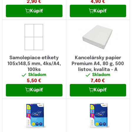
2,90
€
4,90
€
Kúpiť
Kúpiť
Samolepiace etikety
Kancelársky papier
105x148,5 mm, 4ks/A4,
Premium A4, 80 g, 500
100ks
listov, kvalita - A
Skladom
Skladom
5,50
€
7,40
€
Kúpiť
Kúpiť