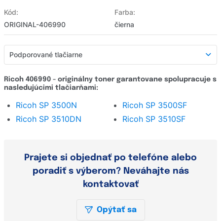
Kód:
Farba:
ORIGINAL-406990
čierna
Podporované tlačiarne
Podporované tlačiarne
Ricoh 406990 - originálny toner garantovane spolupracuje s
nasledujúcimi tlačiarňami:
Detailný popis
Ricoh SP 3500N
Ricoh SP 3500SF
Hodnotenie e-shopu
Ricoh SP 3510DN
Ricoh SP 3510SF
Opýtať sa
Prajete si objednať po telefóne alebo
poradiť s výberom? Neváhajte nás
kontaktovať
Opýtať sa