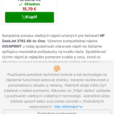
Skladom
15,70
€
Kúpiť
Kompletná ponuka všetkých náplní určených pre tlačiareň
HP
DeskJet 3762 All-in-One
. Výberom kompatibilnej náplne
GIGAPRINT
u našej společnosti získavate náplň do tlačiarne
splňujúcu maximálné požiadavky na kvalitu tlače. Spoľahlivosť
týchto náplní je najlepším pomerom kvalita a ceny, ktoré sú
dlhodobo overené kladným hodnotením našich zákazníkov.
Originálne náplne od výrobcov
HP
pochádzajú z oficiálnej
slovenskej distribúcie s garanciou pôvodu. Potrebujete poradiť s
Používame potrebné technické funkcie a iné technológie na
výberom náplní do Vašej tlačiarne, kontaktujte náš zákaznícky
zlepšenie funkčnosti webovej stránky, meranie návštevnosti a
servis, kde Vám radi pomôžeme.
personalizáciu obsahu a reklamy. Niektoré údaje môžu byť
zdieľané s našimi partnermi. Kliknutím na „Prijať všetko“ súhlasíte
s používaním všetkých voliteľných technológií. Jednotlivé účely
môžete upraviť alebo svoj súhlas odvolať v „Podrobných
Zavolajte nám:
0221 000 012
Pracovné dni 8:00 - 16:30
nastaveniach“.
Viac informácií
Napíšte nám:
info@gigaprint.sk
©2026 gigaprint.sk
Podrobné nastavenie