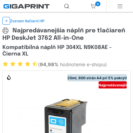
0
Zoznam tlačiarní HP
<
Najpredávanejšia náplň pre tlačiareň
HP DeskJet 3762 All-in-One
Kompatibilná náplň HP 304XL N9K08AE -
Čierna XL
(
94,98%
hodnotenie e-shopu)
20ml, 600 strán A4 pri 5% pokrytí
Najpredávanejší