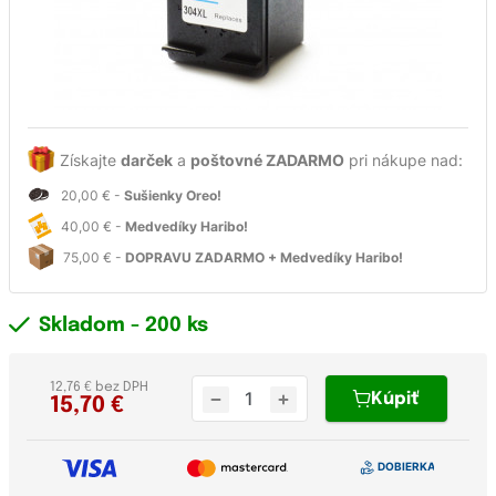
Získajte
darček
a
poštovné ZADARMO
pri nákupe nad:
20,00 € -
Sušienky Oreo!
40,00 € -
Medvedíky Haribo!
75,00 € -
DOPRAVU ZADARMO + Medvedíky Haribo!
Skladom
- 200 ks
12,76 € bez DPH
Kúpiť
15,70
€