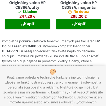
Originálny valec HP
Originálny valec HP
CB386A, žltý
CB387A, magenta
Skladom
Na dotaz
247,20
€
295,20
€
Kúpiť
Kúpiť
Kompletná ponuka všetkých tonerov určených pre tlačiareň
HP
Color LaserJet CM6030
. Výberom kompatibilného toneru
GIGAPRINT
u našej společnosti získavate náplň do tlačiarne
splňujúcu maximálnú požiadavku na kvalitu tlače. Spoľahlivosť
týchto náplní je najlepším pomerom kvality a ceny, ktoré sú
dlhodobo overené kladným hodnotením našich zákazníkov.
Originálne tonery od výrobcov
HP
pochádzajú z oficiálnej
slovenskej distribúcie s garanciou pôvodu. Potrebujete poradiť s
Používame potrebné technické funkcie a iné technológie na
výberom náplní do Vašej tlačiarne, kontaktujte náš zákaznícky
zlepšenie funkčnosti webovej stránky, meranie návštevnosti a
servis, kde Vám radi pomôžeme.
personalizáciu obsahu a reklamy. Niektoré údaje môžu byť
zdieľané s našimi partnermi. Kliknutím na „Prijať všetko“ súhlasíte
s používaním všetkých voliteľných technológií. Jednotlivé účely
môžete upraviť alebo svoj súhlas odvolať v „Podrobných
Zavolajte nám:
0221 000 012
Pracovné dni 8:00 - 16:30