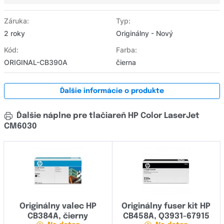
Záruka:
Typ:
2 roky
Originálny - Nový
Kód:
Farba:
ORIGINAL-CB390A
čierna
Ďalšie informácie o produkte
Ďalšie náplne pre tlačiareň HP Color LaserJet
CM6030
Originálny valec HP
Originálny fuser kit HP
CB384A, čierny
CB458A, Q3931-67915