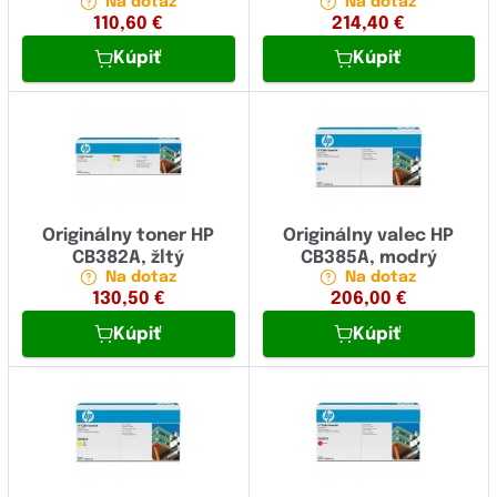
Na dotaz
Na dotaz
110,60
€
214,40
€
Kúpiť
Kúpiť
Originálny toner HP
Originálny valec HP
CB382A, žltý
CB385A, modrý
Na dotaz
Na dotaz
130,50
€
206,00
€
Kúpiť
Kúpiť