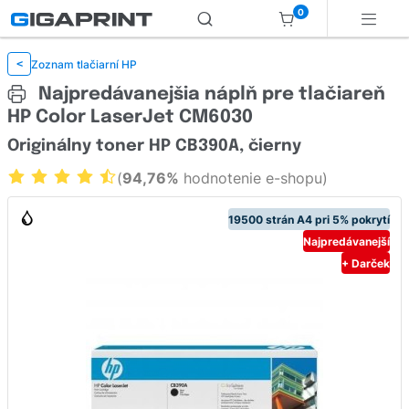
0
Zoznam tlačiarní HP
<
Najpredávanejšia náplň pre tlačiareň
HP Color LaserJet CM6030
Originálny toner HP CB390A, čierny
(
94,76%
hodnotenie e-shopu)
19500 strán A4 pri 5% pokrytí
Najpredávanejší
+ Darček