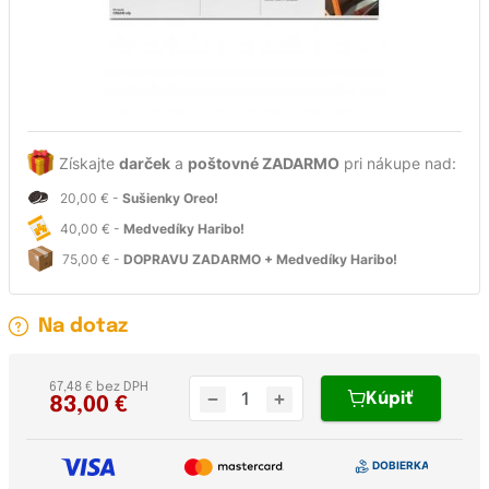
Získajte
darček
a
poštovné ZADARMO
pri nákupe nad:
20,00 € -
Sušienky Oreo!
40,00 € -
Medvedíky Haribo!
75,00 € -
DOPRAVU ZADARMO + Medvedíky Haribo!
Na dotaz
67,48 € bez DPH
Kúpiť
83,00
€